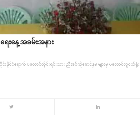
်ရေးနေ့ အခမ်းအနား
်းနိုင်ငံရောက် ပလောင်တိုင်းရင်းသား ညီအစ်ကိုမောင်နှမ များမှ ပလောင်လူငယ်ရုံး