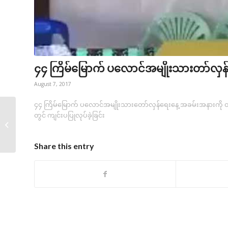
၄၄ ကြိမ်မြောက် ပလောင်အမျိုးသားတာ်လှန
August 7, 2017
၄၄ ကြိမ်မြောက် ပလောင်အမျိုးသားတော်လှန်ရေးနေ့ အခမ်းအနားကို ထိုင
တွင် ကျင်းပပြုလုပ်ခဲ့ခြင်း
တိုက်ပွဲ ဖြစ်ပွားမှုကြော
င့်...
Share this entry