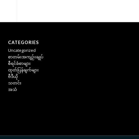
CATEGORIES
Uncategorized
စာတမ်းအကျဉ်းချုပ်
စီရင်ခံစာများ
ထုတ်ပြန်ချက်များ
ဗီဒီယို
သတင်း
အသံ