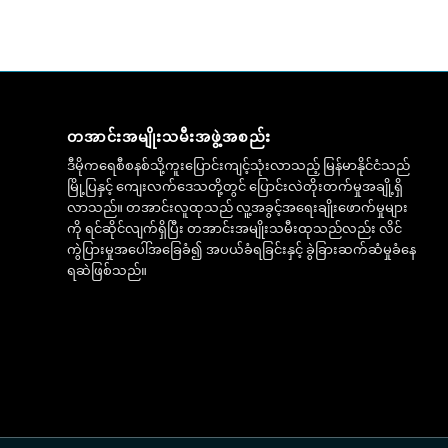
တအာင်းအမျိုးသမီးအဖွဲ့အစည်း
ဒီမိုကရေစီစနစ်သို့ကူးပြောင်းကျင့်သုံးလာသည့် မြန်မာနိုင်ငံသည်
မြို့ပြနှင့် ကျေးလက်ဒေသတို့တွင် ပြောင်းလဲတိုးတက်မှုအချို့ရှိ
လာသည်။ တအာင်းလူထုသည် လူ့အခွင့်အရေးချိုးဖောက်မှုများ
ကို ရင်ဆိုင်လျက်ရှိပြီး တအာင်းအမျိုးသမီးထုသည်လည်း လိင်
ကွဲပြားမှုအပေါ်အခြေခံ၍ အပယ်ခံရခြင်းနှင့် ခွဲခြားဆက်ဆံမှုခံနေ
ရဆဲဖြစ်သည်။