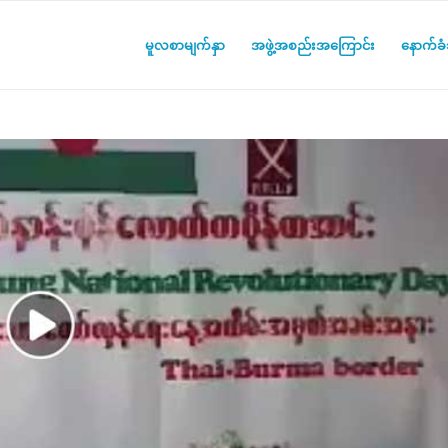
မူလစာမျက်နှာ
အဖွဲ့အစည်းအကြောင်း
နောက်ခံသ