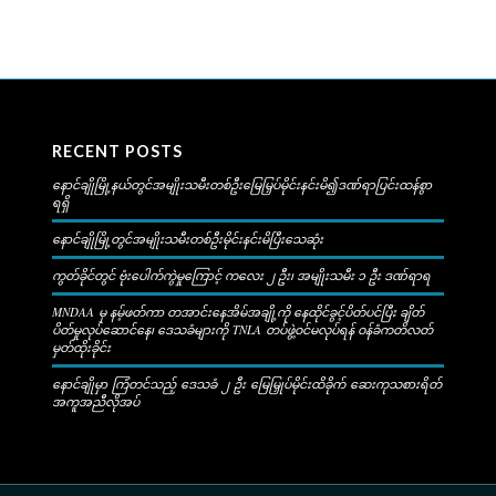
RECENT POSTS
နောင်ချိုမြို့နယ်တွင်အမျိုးသမီးတစ်ဦးမြေမြှပ်မိုင်းနင်းမိ၍ဒဏ်ရာပြင်းထန်စွာ
ရရှိ
နောင်ချိုမြို့တွင်အမျိုးသမီးတစ်ဦးမိုင်းနင်းမိပြီးသေဆုံး
ကွတ်ခိုင်တွင် ဗုံးပေါက်ကွဲမှုကြောင့် ကလေး ၂ ဦး၊ အမျိုးသမီး ၁ ဦး ဒဏ်ရာရ
MNDAA မှ နမ့်ဖတ်ကာ တအာင်းနေအိမ်အချို့ကို နေထိုင်ခွင့်ပိတ်ပင်ပြီး ချိတ်
ပိတ်မှုလုပ်ဆောင်နေ၊ ဒေသခံများကို TNLA တပ်ဖွဲ့ဝင်မလုပ်ရန် ဝန်ခံကတိလတ်
မှတ်ထိုးခိုင်း
နောင်ချိုမှာ ကြံတင်သည့် ဒေသခံ ၂ ဦး မြေမြှုပ်မိုင်းထိခိုက် ဆေးကုသစားရိတ်
အကူအညီလိုအပ်