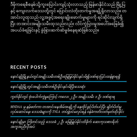
ဒီမိုကရေစီစနစ်သို့ကူးပြောင်းကျင့်သုံးလာသည့် မြန်မာနိုင်ငံသည် မြို့ပြ
နှင့် ကျေးလက်ဒေသတို့တွင် ပြောင်းလဲတိုးတက်မှုအချို့ရှိလာသည်။ တ
အာင်းလူထုသည် လူ့အခွင့်အရေးချိုးဖောက်မှုများကို ရင်ဆိုင်လျက်ရှိ
ပြီး တအာင်းအမျိုးသမီးထုသည်လည်း လိင်ကွဲပြားမှုအပေါ်အခြေခံ၍
အပယ်ခံရခြင်းနှင့် ခွဲခြားဆက်ဆံမှုခံနေရဆဲဖြစ်သည်။
RECENT POSTS
နောင်ချိုမြို့နယ်တွင်အမျိုးသမီးတစ်ဦးမြေမြှပ်မိုင်းနင်းမိ၍ဒဏ်ရာပြင်းထန်စွာရရှိ
နောင်ချိုမြို့တွင်အမျိုးသမီးတစ်ဦးမိုင်းနင်းမိပြီးသေဆုံး
ကွတ်ခိုင်တွင် ဗုံးပေါက်ကွဲမှုကြောင့် ကလေး ၂ ဦး၊ အမျိုးသမီး ၁ ဦး ဒဏ်ရာရ
MNDAA မှ နမ့်ဖတ်ကာ တအာင်းနေအိမ်အချို့ကို နေထိုင်ခွင့်ပိတ်ပင်ပြီး ချိတ်ပိတ်မှု
လုပ်ဆောင်နေ၊ ဒေသခံများကို TNLA တပ်ဖွဲ့ဝင်မလုပ်ရန် ဝန်ခံကတိလတ်မှတ်ထိုးခိုင်း
နောင်ချိုမှာ ကြံတင်သည့် ဒေသခံ ၂ ဦး မြေမြှုပ်မိုင်းထိခိုက် ဆေးကုသစားရိတ်
အကူအညီလိုအပ်