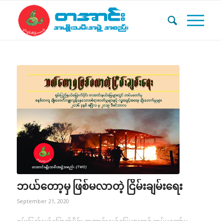
ဘယ်တော့မှ ဖြစ်မလာတဲ့ ငြိမ်းချမ်းရေး
September 21, 2020
ရှမ်းပြည်နယ်မြောက်ပိုင်း တအာင်းနယ်မြေများတွင် တပ်မတော်မှ