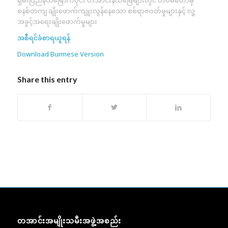
စနစ်တကျ ချိုးဖောက်ကျူးလွန်နေသော စစ်ရာဇဝတ်မှုများနှင့် လူ့
အခွင့်အရေးချိုးဖောက်မှုများ
အစီရင်ခံစာရယူရန်
Download Burmese Version
Share this entry
တအာင်းအမျိုးသမီးအဖွဲ့အစည်း