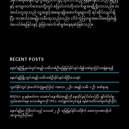
နှင့် ကျေးလက်ဒေသတို့တွင် ပြောင်းလဲတိုးတက်မှုအချို့ရှိလာသည်။ တ
အာင်းလူထုသည် လူ့အခွင့်အရေးချိုးဖောက်မှုများကို ရင်ဆိုင်လျက်ရှိ
ပြီး တအာင်းအမျိုးသမီးထုသည်လည်း လိင်ကွဲပြားမှုအပေါ်အခြေခံ၍
အပယ်ခံရခြင်းနှင့် ခွဲခြားဆက်ဆံမှုခံနေရဆဲဖြစ်သည်။
RECENT POSTS
နောင်ချိုမြို့နယ်တွင်အမျိုးသမီးတစ်ဦးမြေမြှပ်မိုင်းနင်းမိ၍ဒဏ်ရာပြင်းထန်စွာရရှိ
နောင်ချိုမြို့တွင်အမျိုးသမီးတစ်ဦးမိုင်းနင်းမိပြီးသေဆုံး
ကွတ်ခိုင်တွင် ဗုံးပေါက်ကွဲမှုကြောင့် ကလေး ၂ ဦး၊ အမျိုးသမီး ၁ ဦး ဒဏ်ရာရ
MNDAA မှ နမ့်ဖတ်ကာ တအာင်းနေအိမ်အချို့ကို နေထိုင်ခွင့်ပိတ်ပင်ပြီး ချိတ်ပိတ်မှု
လုပ်ဆောင်နေ၊ ဒေသခံများကို TNLA တပ်ဖွဲ့ဝင်မလုပ်ရန် ဝန်ခံကတိလတ်မှတ်ထိုးခိုင်း
နောင်ချိုမှာ ကြံတင်သည့် ဒေသခံ ၂ ဦး မြေမြှုပ်မိုင်းထိခိုက် ဆေးကုသစားရိတ်
အကူအညီလိုအပ်