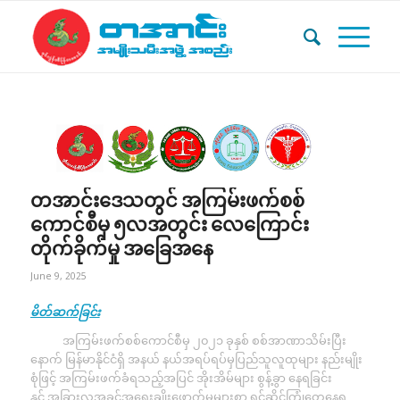
တအာင်းဒေသတွင် အကြမ်းဖက်စစ်
ကောင်စီမှ ၅လအတွင်း လေကြောင်း
တိုက်ခိုက်မှု အခြေအနေ
June 9, 2025
မိတ်ဆက်ခြင်း
အကြမ်းဖက်စစ်ကောင်စီမှ ၂၀၂၁ ခုနှစ် စစ်အာဏာသိမ်းပြီး
နောက် မြန်မာနိုင်ငံရှိ အနယ် နယ်အရပ်ရပ်မှပြည်သူလူထုများ နည်းမျိုး
စုံဖြင့် အကြမ်းဖက်ခံရသည့်အပြင် အိုးအိမ်များ စွန့်ခွာ နေရခြင်း
နှင့် အခြားလူ့အခွင့်အရေးချိုးဖောက်မှုများစွာ ရင်ဆိုင်ကြုံတွေ့နေရ