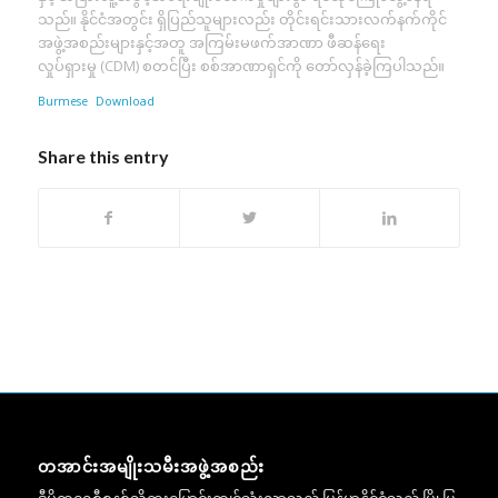
သည်။ နိုင်ငံအတွင်း ရှိပြည်သူများလည်း တိုင်းရင်းသားလက်နက်ကိုင်
အဖွဲ့အစည်းများနှင့်အတူ အကြမ်းမဖက်အာဏာ ဖီဆန်ရေး
လှုပ်ရှားမှု (CDM) စတင်ပြီး စစ်အာဏာရှင်ကို တော်လှန်ခဲ့ကြပါသည်။
Burmese
Download
Share this entry
တအာင်းအမျိုးသမီးအဖွဲ့အစည်း
ဒီမိုကရေစီစနစ်သို့ကူးပြောင်းကျင့်သုံးလာသည့် မြန်မာနိုင်ငံသည် မြို့ပြ